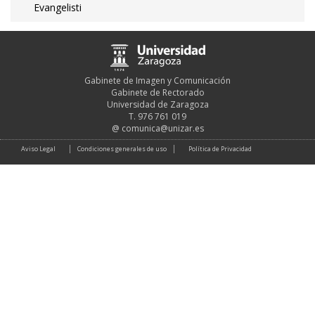
Evangelisti
Gabinete de Imagen y Comunicación
Gabinete de Rectorado
Universidad de Zaragoza
T. 976 761 019
@
comunica@unizar.es
Aviso Legal
Condiciones generales de uso
Política de Privacidad