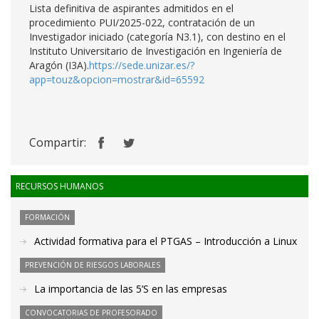
Lista definitiva de aspirantes admitidos en el
procedimiento PUI/2025-022, contratación de un
Investigador iniciado (categoría N3.1), con destino en el
Instituto Universitario de Investigación en Ingeniería de
Aragón (I3A).
https://sede.unizar.es/?
app=touz&opcion=mostrar&id=65592
Compartir:
RECURSOS HUMANOS
FORMACIÓN
Actividad formativa para el PTGAS – Introducción a Linux
PREVENCIÓN DE RIESGOS LABORALES
La importancia de las 5’S en las empresas
CONVOCATORIAS DE PROFESORADO