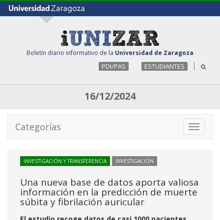
Boletín diario informativo de la
Universidad de Zaragoza
PDI/PAS
ESTUDIANTES
16/12/2024
Categorías
Toggle
navigati
INVESTIGACIÓN Y TRANSFERENCIA
INVESTIGACIÓN
Una nueva base de datos aporta valiosa
información en la predicción de muerte
súbita y fibrilación auricular
El estudio recoge datos de casi 1000 pacientes