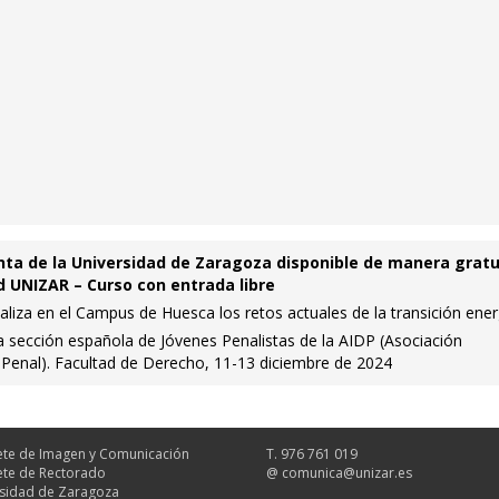
ta de la Universidad de Zaragoza disponible de manera gratu
 UNIZAR – Curso con entrada libre
naliza en el Campus de Huesca los retos actuales de la transición ener
a sección española de Jóvenes Penalistas de la AIDP (Asociación
 Penal). Facultad de Derecho, 11-13 diciembre de 2024
te de Imagen y Comunicación
T. 976 761 019
te de Rectorado
@
comunica@unizar.es
sidad de Zaragoza