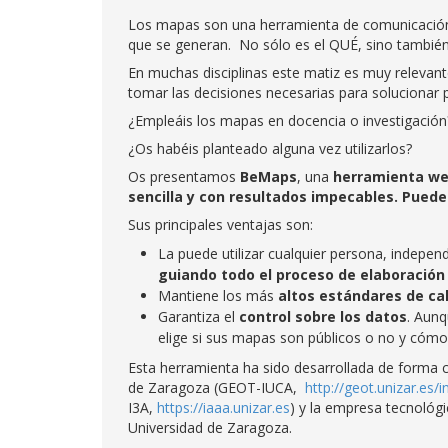
Los mapas son una herramienta de comunicación 
que se generan. No sólo es el QUÉ, sino tambié
En muchas disciplinas este matiz es muy relevant
tomar las decisiones necesarias para solucionar
¿Empleáis los mapas en docencia o investigació
¿Os habéis planteado alguna vez utilizarlos?
Os presentamos
BeMaps
, una
herramienta we
sencilla y con resultados impecables. Puede
Sus principales ventajas son:
La puede utilizar cualquier persona, indepen
guiando todo el proceso de elaboración
Mantiene los más
altos estándares de cal
Garantiza el
control sobre los datos
. Aunq
elige si sus mapas son públicos o no y cómo
Esta herramienta ha sido desarrollada de forma c
de Zaragoza (GEOT-IUCA,
http://geot.unizar.es/in
I3A,
https://iaaa.unizar.es
) y la empresa tecnológ
Universidad de Zaragoza.