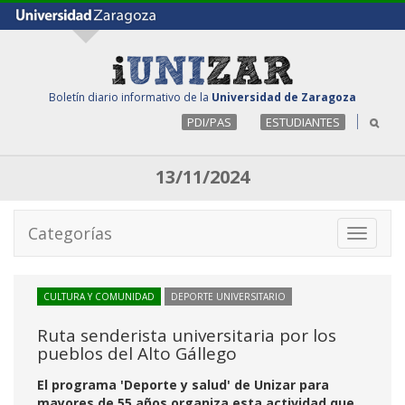
Boletín diario informativo de la
Universidad de Zaragoza
PDI/PAS
ESTUDIANTES
13/11/2024
Categorías
Toggle
navigati
CULTURA Y COMUNIDAD
DEPORTE UNIVERSITARIO
Ruta senderista universitaria por los
pueblos del Alto Gállego
El programa 'Deporte y salud' de Unizar para
mayores de 55 años organiza esta actividad que