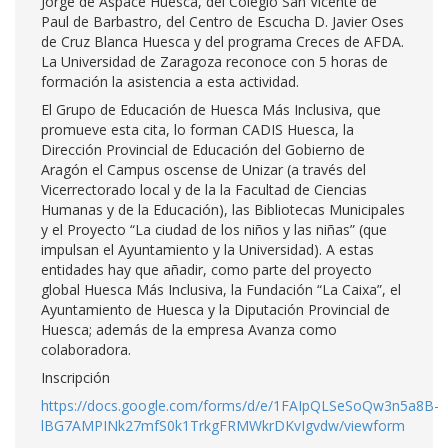
Jorge de Aspace Huesca, del Colegio San Vicente de
Paul de Barbastro, del Centro de Escucha D. Javier Oses
de Cruz Blanca Huesca y del programa Creces de AFDA.
La Universidad de Zaragoza reconoce con 5 horas de
formación la asistencia a esta actividad.
El Grupo de Educación de Huesca Más Inclusiva, que
promueve esta cita, lo forman CADIS Huesca, la
Dirección Provincial de Educación del Gobierno de
Aragón el Campus oscense de Unizar (a través del
Vicerrectorado local y de la la Facultad de Ciencias
Humanas y de la Educación), las Bibliotecas Municipales
y el Proyecto “La ciudad de los niños y las niñas” (que
impulsan el Ayuntamiento y la Universidad). A estas
entidades hay que añadir, como parte del proyecto
global Huesca Más Inclusiva, la Fundación “La Caixa”, el
Ayuntamiento de Huesca y la Diputación Provincial de
Huesca; además de la empresa Avanza como
colaboradora.
Inscripción
https://docs.google.com/forms/d/e/1FAIpQLSeSoQw3n5a8B-
lBG7AMPINk27mfS0k1TrkgFRMWkrDKvIgvdw/viewform