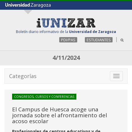
Boletín diario informativo de la
Universidad de Zaragoza
PDI/PAS
ESTUDIANTES
4/11/2024
Categorías
Toggle
navigati
CONGRESOS, CURSOS Y CONFERENCIAS
El Campus de Huesca acoge una
jornada sobre el afrontamiento del
acoso escolar
Profesionales de centros educativos y de