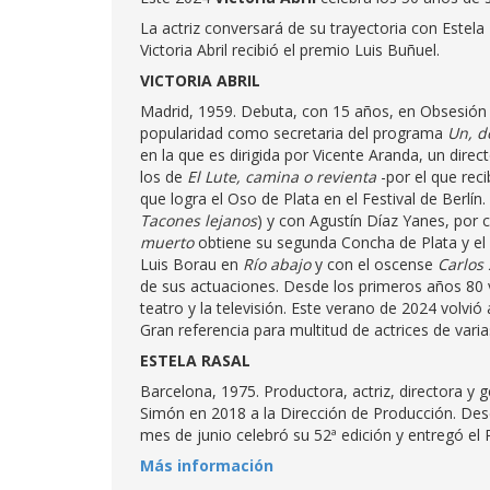
La actriz conversará de su trayectoria con Estela 
Victoria Abril recibió el premio Luis Buñuel.
VICTORIA ABRIL
Madrid, 1959. Debuta, con 15 años, en Obsesión 
popularidad como secretaria del programa
Un, d
en la que es dirigida por Vicente Aranda, un dire
los de
El Lute, camina o revienta
-por el que reci
que logra el Oso de Plata en el Festival de Berl
Tacones lejanos
) y con Agustín Díaz Yanes, por
muerto
obtiene su segunda Concha de Plata y el 
Luis Borau en
Río abajo
y con el oscense
Carlos
de sus actuaciones. Desde los primeros años 80 vi
teatro y la televisión. Este verano de 2024 volvi
Gran referencia para multitud de actrices de var
ESTELA RASAL
Barcelona, 1975. Productora, actriz, directora y g
Simón en 2018 a la Dirección de Producción. Desd
mes de junio celebró su 52ª edición y entregó el P
Más información