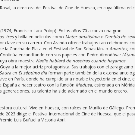
Rasal, la directora del Festival de Cine de Huesca, en cuya última edic
(1974, Francisco Lara Polop). En los años 70 alcanza una gran
os, tres
y brilla en películas como
Mater amatísima o Cambio de sex
ctor clave en su carrera. Con Aranda ofrece trabajos tan celebrados 
be la Concha de Plata en el Festival de San Sebastián- o
Amantes
, co
ín. Continúa encandilando con sus papeles con Pedro Almodóvar (
Átam
 cuya obra maestra
Nadie hablará de nosotras cuando hayamos
Goya a la mejor actriz protagonista. Sus trabajos con el zaragozano 
 Saura
en
El séptimo día
forman parte también de la extensa antolog
ve en París, donde ha cumplido una notable trayectoria en el cine, e
ó a España a hacer teatro con la función
Medusa
, estrenada en Mérida
ias generaciones, su talento ha sido aclamado en el mundo entero.
estora cultural. Vive en Huesca, con raíces en Murillo de Gállego. Pre
e 2023 dirige el Festival Internacional de Cine de Huesca, que el pa
remio Luis Buñuel a Victoria Abril.