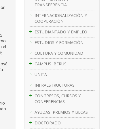
TRANSFERENCIA
ión
INTERNACIONALIZACIÓN Y
COOPERACIÓN
ESTUDIANTADO Y EMPLEO
o
,
como
ESTUDIOS Y FORMACIÓN
n el
e,
CULTURA Y COMUNIDAD
CAMPUS IBERUS
José
ía
UNITA
l
.
INFRAESTRUCTURAS
CONGRESOS, CURSOS Y
CONFERENCIAS
mio
sado
AYUDAS, PREMIOS Y BECAS
DOCTORADO