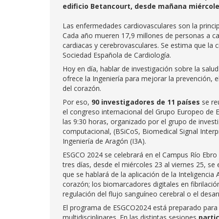
edificio Betancourt, desde mañana miércoles 
Las enfermedades cardiovasculares son la princi
Cada año mueren 17,9 millones de personas a ca
cardiacas y cerebrovasculares. Se estima que la c
Sociedad Española de Cardiología.
Hoy en día, hablar de investigación sobre la salu
ofrece la Ingeniería para mejorar la prevención,
del corazón.
Por eso,
90 investigadores de 11 países
se r
el congreso internacional del Grupo Europeo de 
las 9:30 horas, organizado por el grupo de inves
computacional, (BSiCoS, Biomedical Signal Interpr
Ingeniería de Aragón (I3A).
ESGCO 2024 se celebrará en el Campus Río Ebro de
tres días, desde el miércoles 23 al viernes 25, s
que se hablará de la aplicación de la Inteligencia 
corazón; los biomarcadores digitales en fibrilació
regulación del flujo sanguíneo cerebral o el desar
El programa de ESGCO2024 está preparado para es
multidisciplinares. En las distintas sesiones
parti