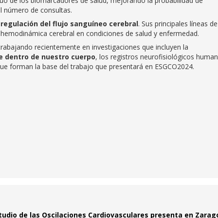
uo de los biomarcadores de salud, mejorando la probabilidad de
l número de consultas.
 regulación del flujo sanguíneo cerebral
. Sus principales líneas de
a hemodinámica cerebral en condiciones de salud y enfermedad.
 trabajando recientemente en investigaciones que incluyen la
de dentro de nuestro cuerpo
, los registros neurofisiológicos huma
 que forman la base del trabajo que presentará en ESGCO2024.
tudio de las Oscilaciones Cardiovasculares presenta en Zarag