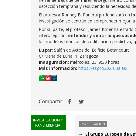
herramientas que permiten el seguimiento contin
detección temprana y reduciendo la necesidad de
El profesor Ronney B. Panerai profundizará en
la
investigación se centran en comprender mejor l
Por su parte, el profesor James Kilner ha estado
interocepción,
entender y sentir lo que suce
los modelos teóricos de codificación predictiva,
Lugar:
Salón de Actos del Edificio Betancourt
C/ María de Luna, 1. Zaragoza
Inauguración:
miércoles, 23. 9:30 horas
Más información:
https://esgco2024.i3a.es/
Compartir:
INVESTIGACIÓN Y
INVESTIGACIÓN
TRANSFERENCIA
El Grupo Europeo de Es