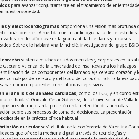
nicos
para avanzar conjuntamente en el tratamiento de enfermedad
n nuestra sociedad.
es y electrocardiogramas
proporciona una visión más profunda 
ntos más precisos. A medida que la cardiología pasa de los estudios
lizados, un desafío clave es la gran cantidad de datos y recursos
ados. Sobre ello hablará Ana Mincholé, investigadora del grupo BSiC
l corazón
sustenta muchos estados mentales y corporales en la salu
 Gaetano Valenza, de la Universidad de Pisa. Revisará los hallazgos
identificación de los componentes del llamado eje cerebro-corazón y l
 complejas del cerebro y del latido del corazón. Incluirá la evaluaci
 sanas como en pacientes con síntomas depresivos.
 en el análisis de señales cardíacas
, como los ECG, y en cómo es
nados hablará Gonzalo César Gutiérrez, de la Universidad de Valladol
A que no solo mejoran la precisión en la detección de anomalías
ación sobre sus procesos de toma de decisiones. La presentación
xplicable en la práctica clínica habitual.
brilación auricular
será el título de la conferencia de Valentina Cori
ilidades que ofrece la medicina digital a través de tecnologías y