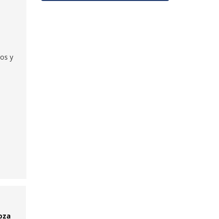
nos y
oza