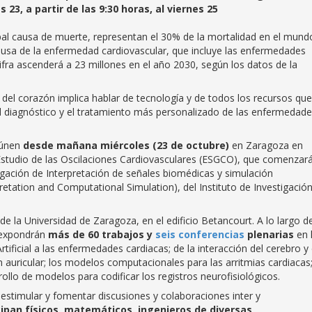
23, a partir de las 9:30 horas, al viernes 25
pal causa de muerte, representan el 30% de la mortalidad en el mund
usa de la enfermedad cardiovascular, que incluye las enfermedades
ifra ascenderá a 23 millones en el año 2030, según los datos de la
d del corazón implica hablar de tecnología y de todos los recursos que
 el diagnóstico y el tratamiento más personalizado de las enfermedad
eúnen
desde mañana miércoles (23 de octubre)
en Zaragoza en
Estudio de las Oscilaciones Cardiovasculares (ESGCO), que comenzar
tigación de Interpretación de señales biomédicas y simulación
etation and Computational Simulation), del Instituto de Investigació
 la Universidad de Zaragoza, en el edificio Betancourt. A lo largo d
e expondrán
más de 60 trabajos y
seis conferencias
plenarias
en 
Artificial a las enfermedades cardiacas; de la interacción del cerebro y 
n auricular; los modelos computacionales para las arritmias cardiacas;
rollo de modelos para codificar los registros neurofisiológicos.
timular y fomentar discusiones y colaboraciones inter y
cipan físicos, matemáticos, ingenieros de diversas