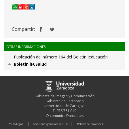
Compartir:
OTRAS INFORMACIONES
Publicación del número 164 del Boletín Ieducación
Boletín iFCSalud
Gabinete de Imagen y Comunicación
Gabinete de Rectorado
Universidad de Zaragoza
T. 976 761 019
@
comunica@unizar.es
Aviso Legal
Condiciones generales de uso
Política de Privacidad