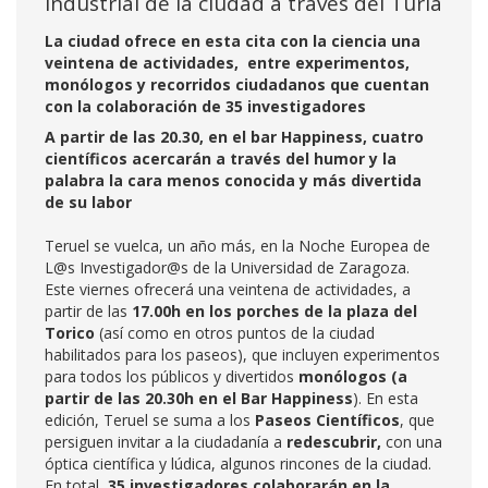
industrial de la ciudad a través del Turia
La ciudad ofrece en esta cita con la ciencia una
veintena de actividades, entre experimentos,
monólogos y recorridos ciudadanos que cuentan
con la colaboración de 35 investigadores
A partir de las 20.30, en el bar Happiness, cuatro
científicos acercarán a través del humor y la
palabra la cara menos conocida y más divertida
de su labor
Teruel se vuelca, un año más, en la Noche Europea de
L@s Investigador@s de la Universidad de Zaragoza.
Este viernes ofrecerá una veintena de actividades, a
partir de las
17.00h en los porches de la plaza del
Torico
(así como en otros puntos de la ciudad
habilitados para los paseos), que incluyen experimentos
para todos los públicos y divertidos
monólogos (a
partir de las 20.30h en el Bar Happiness
). En esta
edición, Teruel se suma a los
Paseos Científicos
, que
persiguen invitar a la ciudadanía a
redescubrir,
con una
óptica científica y lúdica, algunos rincones de la ciudad.
En total,
35 investigadores colaborarán en la