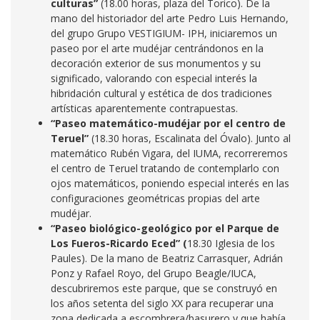
culturas”
(18.00 horas, plaza del Torico). De la
mano del historiador del arte Pedro Luis Hernando,
del grupo Grupo VESTIGIUM- IPH, iniciaremos un
paseo por el arte mudéjar centrándonos en la
decoración exterior de sus monumentos y su
significado, valorando con especial interés la
hibridación cultural y estética de dos tradiciones
artísticas aparentemente contrapuestas.
“Paseo matemático-mudéjar por el centro de
Teruel”
(18.30 horas, Escalinata del Óvalo). Junto al
matemático Rubén Vigara, del IUMA, recorreremos
el centro de Teruel tratando de contemplarlo con
ojos matemáticos, poniendo especial interés en las
configuraciones geométricas propias del arte
mudéjar.
“Paseo biológico-geológico por el Parque de
Los Fueros-Ricardo Eced” (
18.30 Iglesia de los
Paules). De la mano de Beatriz Carrasquer, Adrián
Ponz y Rafael Royo, del Grupo Beagle/IUCA,
descubriremos este parque, que se construyó en
los años setenta del siglo XX para recuperar una
zona dedicada a escombrera/basurero y que había