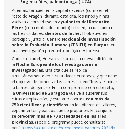
Eugenia Dies, paleontóloga (IUCA)
Además, también en la capital oscense (como en el
resto de Aragón) durante esta cita, los niños y niñas
vuelven a convertirse en
ayudantes del Ratoncito
Pérez
(con certificado incluido) si traen, a cualquiera de
las tres ciudades,
dientes de leche.
El objetivo es
participar, junto al
Centro Nacional de Investigación
sobre la Evolución Humana (CENIEH) en Burgos
, en
una investigación paleoantropológico y forense.
Con este cartel, Huesca se suma a la nueva edición de
la
Noche Europea de los Investigadores e
Investigadoras,
una cita que se replica
simultáneamente en 370 ciudades europeas, y que tiene
el objetivo de fomentar las carreras científicas y eliminar
la barrera de género. En su compromiso con este reto,
la
Universidad de Zaragoza
vuelve a superar sus
cifras e implicación, y este año contará
con más de
250 científicos y científicas
en los diferentes talleres,
experimentos y paseos que se proponen. En conjunto,
se ofrecerán
más de 70 actividades en las tres
provincias
. (Todo el programa puede consultarse
aquí:
https://ucc.unizar.es/noche-investigadores-2024/la-