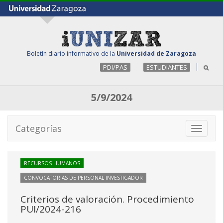
Boletín diario informativo de la
Universidad de Zaragoza
PDI/PAS
ESTUDIANTES
5/9/2024
Categorías
Toggle
navigati
RECURSOS HUMANOS
CONVOCATORIAS DE PERSONAL INVESTIGADOR
Criterios de valoración. Procedimiento
PUI/2024-216