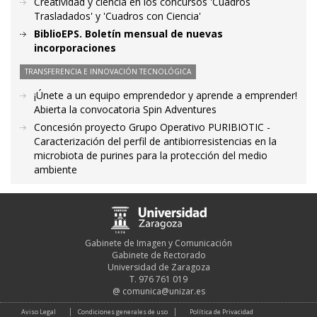
Creatividad y ciencia en los concursos 'Cuadros
Trasladados' y 'Cuadros con Ciencia'
BiblioEPS. Boletín mensual de nuevas
incorporaciones
TRANSFERENCIA E INNOVACIÓN TECNOLÓGICA
¡Únete a un equipo emprendedor y aprende a emprender!
Abierta la convocatoria Spin Adventures
Concesión proyecto Grupo Operativo PURIBIOTIC -
Caracterización del perfil de antibiorresistencias en la
microbiota de purines para la protección del medio
ambiente
Gabinete de Imagen y Comunicación
Gabinete de Rectorado
Universidad de Zaragoza
T. 976 761 019
@
comunica@unizar.es
Aviso Legal
Condiciones generales de uso
Política de Privacidad