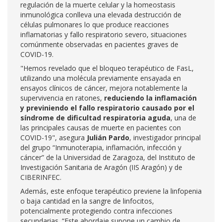
regulación de la muerte celular y la homeostasis
inmunológica conlleva una elevada destrucción de
células pulmonares lo que produce reacciones
inflamatorias y fallo respiratorio severo, situaciones
comúnmente observadas en pacientes graves de
COVID-19.
"Hemos revelado que el bloqueo terapéutico de FasL,
utilizando una molécula previamente ensayada en
ensayos clínicos de cáncer, mejora notablemente la
supervivencia en ratones,
reduciendo la inflamación
y previniendo el fallo respiratorio causado por el
síndrome de dificultad respiratoria aguda
, una de
las principales causas de muerte en pacientes con
COVID-19", asegura
Julián Pardo
, investigador principal
del grupo “Inmunoterapia, inflamación, infección y
cáncer” de la Universidad de Zaragoza, del Instituto de
Investigación Sanitaria de Aragón (IIS Aragón) y de
CIBERINFEC.
Además, este enfoque terapéutico previene la linfopenia
o baja cantidad en la sangre de linfocitos,
potencialmente protegiendo contra infecciones
secundarias. “Este abordaje supone un cambio de