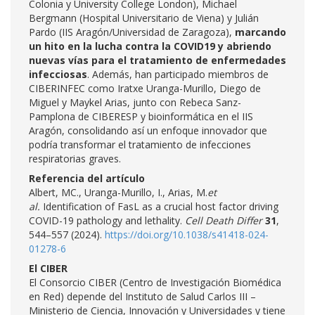
Colonia y University College London), Michael
Bergmann (Hospital Universitario de Viena) y Julián
Pardo (IIS Aragón/Universidad de Zaragoza),
marcando
un hito en la lucha contra la COVID19 y abriendo
nuevas vías para el tratamiento de enfermedades
infecciosas
. Además, han participado miembros de
CIBERINFEC como Iratxe Uranga-Murillo, Diego de
Miguel y Maykel Arias, junto con Rebeca Sanz-
Pamplona de CIBERESP y bioinformática en el IIS
Aragón, consolidando así un enfoque innovador que
podría transformar el tratamiento de infecciones
respiratorias graves.
Referencia del artículo
Albert, MC., Uranga-Murillo, I., Arias, M.
et
al.
Identification of FasL as a crucial host factor driving
COVID-19 pathology and lethality.
Cell Death Differ
31
,
544–557 (2024).
https://doi.org/10.1038/s41418-024-
01278-6
El CIBER
El Consorcio CIBER (Centro de Investigación Biomédica
en Red) depende del Instituto de Salud Carlos III –
Ministerio de Ciencia, Innovación y Universidades y tiene