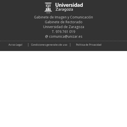
Gabinete de Imagen y Comunicación
Gabinete de Rectorado
Universidad de Zaragoza
T. 976 761 019
@
comunica@unizar.es
Aviso Legal
Condiciones generales de uso
Política de Privacidad