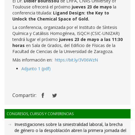
El Dr.
Didier Bourissou
de LHFA, CNRS University of
Toulouse ofrecerá el próximo
jueves 23 de mayo
la
conferencia titulada:
Ligand Design: the Key to
Unlock the Chemical Space of Gold
.
La conferencia, organizada por el Instituto de Síntesis
Química y Catálisis Homogénea, ISQCH (CSIC-UNIZAR)
tendrá lugar el próximo
jueves 23 de mayo a las 11:30
horas
en Sala de Grados, del Edificio de Físicas de la
Facultad de Ciencias de la Universidad de Zaragoza.
Más información en:
https://bit.ly/3V06WzN
Adjunto 1 (pdf)
Compartir:
CONGRESOS, CURSOS Y CONFERENCIAS
Investigaciones sobre la siniestralidad laboral, la brecha
de género o la despoblación abren la primera jornada del