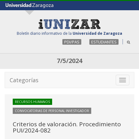
Boletín diario informativo de la
Universidad de Zaragoza
PDI/PAS
ESTUDIANTES
7/5/2024
Categorías
Toggle
navigati
RECURSOS HUMANOS
CONVOCATORIAS DE PERSONAL INVESTIGADOR
Criterios de valoración. Procedimiento
PUI/2024-082