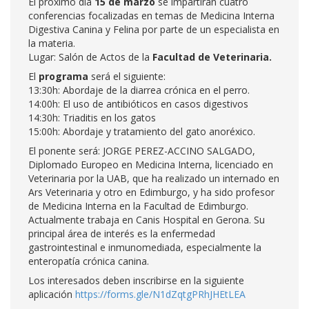
El próximo día
15 de marzo
se impartirán cuatro
conferencias focalizadas en temas de Medicina Interna
Digestiva Canina y Felina por parte de un especialista en
la materia.
Lugar: Salón de Actos de la
Facultad de Veterinaria.
El
programa
será el siguiente:
13:30h: Abordaje de la diarrea crónica en el perro.
14:00h: El uso de antibióticos en casos digestivos
14:30h: Triaditis en los gatos
15:00h: Abordaje y tratamiento del gato anoréxico.
El ponente será: JORGE PEREZ-ACCINO SALGADO,
Diplomado Europeo en Medicina Interna, licenciado en
Veterinaria por la UAB, que ha realizado un internado en
Ars Veterinaria y otro en Edimburgo, y ha sido profesor
de Medicina Interna en la Facultad de Edimburgo.
Actualmente trabaja en Canis Hospital en Gerona. Su
principal área de interés es la enfermedad
gastrointestinal e inmunomediada, especialmente la
enteropatía crónica canina.
Los interesados deben inscribirse en la siguiente
aplicación
https://forms.gle/N1dZqtgPRhJHEtLEA