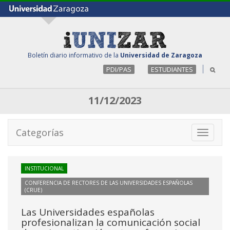
Boletín diario informativo de la
Universidad de Zaragoza
PDI/PAS
ESTUDIANTES
11/12/2023
Categorías
Toggle
navigati
INSTITUCIONAL
CONFERENCIA DE RECTORES DE LAS UNIVERSIDADES ESPAÑOLAS
(CRUE)
Las Universidades españolas
profesionalizan la comunicación social