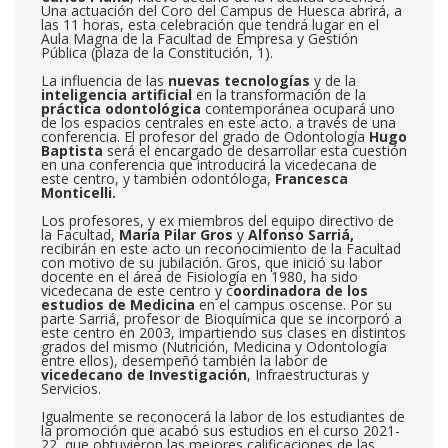
Una actuación del Coro del Campus de Huesca abrirá, a
las 11 horas, esta celebración que tendrá lugar en el
Aula Magna de la Facultad de Empresa y Gestión
Pública (plaza de la Constitución, 1).
La influencia de las
nuevas tecnologías
y de la
inteligencia artificial
en la transformación de la
práctica odontológica
contemporánea ocupará uno
de los espacios centrales en este acto. a través de una
conferencia. El profesor del grado de Odontología
Hugo
Baptista
será el encargado de desarrollar esta cuestión
en una conferencia que introducirá la vicedecana de
este centro, y también odontóloga,
Francesca
Monticelli.
Los profesores, y ex miembros del equipo directivo de
la Facultad,
María Pilar Gros
y
Alfonso Sarriá,
recibirán en este acto un reconocimiento de la Facultad
con motivo de su jubilación. Gros, que inició su labor
docente en el área de Fisiología en 1980, ha sido
vicedecana de este centro y c
oordinadora de los
estudios de Medicina
en el campus oscense. Por su
parte Sarriá, profesor de Bioquímica que se incorporó a
este centro en 2003, impartiendo sus clases en distintos
grados del mismo (Nutrición, Medicina y Odontología
entre ellos), desempeñó también la labor de
vicedecano de Investigación
, Infraestructuras y
Servicios.
Igualmente se reconocerá la labor de los estudiantes de
la promoción que acabó sus estudios en el curso 2021-
22, que obtuvieron las mejores calificaciones de las