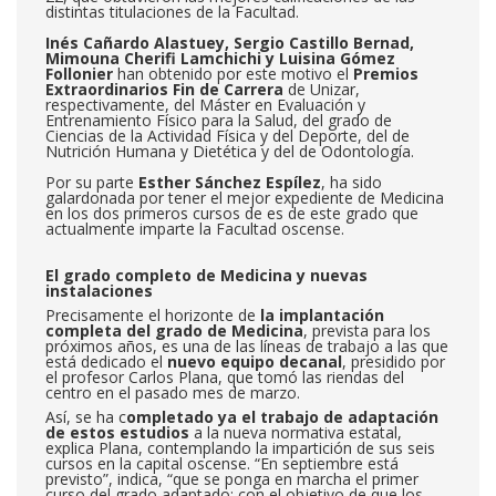
distintas titulaciones de la Facultad.
Inés Cañardo Alastuey, Sergio Castillo Bernad,
Mimouna Cherifi Lamchichi
y
Luisina Gómez
Follonier
han obtenido por este motivo el
Premios
Extraordinarios Fin de
Carrera
de Unizar,
respectivamente, del Máster en Evaluación y
Entrenamiento Físico para la Salud, del grado de
Ciencias de la Actividad Física y del Deporte, del de
Nutrición Humana y Dietética y del de Odontología.
Por su parte
Esther Sánchez Espílez
, ha sido
galardonada por tener el mejor expediente de Medicina
en los dos primeros cursos de es de este grado que
actualmente imparte la Facultad oscense.
El grado completo de Medicina y nuevas
instalaciones
Precisamente el horizonte de
la implantación
completa del grado de Medicina
, prevista para los
próximos años, es una de las líneas de trabajo a las que
está dedicado el
nuevo equipo decanal
, presidido por
el profesor Carlos Plana, que tomó las riendas del
centro en el pasado mes de marzo.
Así, se ha c
ompletado ya el trabajo de adaptación
de estos estudios
a la nueva normativa estatal,
explica Plana, contemplando la impartición de sus seis
cursos en la capital oscense. “En septiembre está
previsto”, indica, “que se ponga en marcha el primer
curso del grado adaptado; con el objetivo de que los