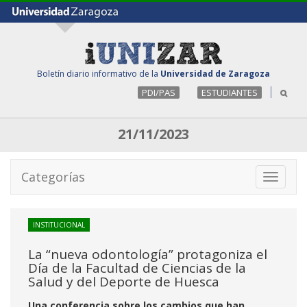
Boletín diario informativo de la
Universidad de Zaragoza
PDI/PAS
ESTUDIANTES
21/11/2023
Categorías
Toggle
navigati
INSTITUCIONAL
La “nueva odontología” protagoniza el
Día de la Facultad de Ciencias de la
Salud y del Deporte de Huesca
Una conferencia sobre los cambios que han