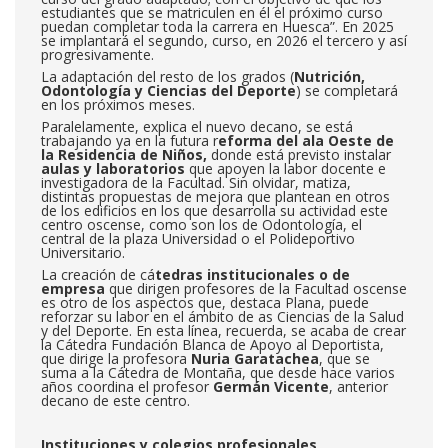
estudiantes que se matriculen en él el próximo curso
puedan completar toda la carrera en Huesca”. En 2025
se implantará el segundo, curso, en 2026 el tercero y así
progresivamente.
La adaptación del resto de los grados (
Nutrición,
Odontología y Ciencias del Deporte
) se completará
en los próximos meses.
Paralelamente, explica el nuevo decano, se está
trabajando ya en la futura r
eforma del ala Oeste de
la Residencia de Niños,
donde está previsto instalar
aulas y laboratorios
que apoyen la labor docente e
investigadora de la Facultad. Sin olvidar, matiza,
distintas propuestas de mejora que plantean en otros
de los edificios en los que desarrolla su actividad este
centro oscense, como son los de Odontología, el
central de la plaza Universidad o el Polideportivo
Universitario.
La creación de cá
tedras institucionales o de
empresa
que dirigen profesores de la Facultad oscense
es otro de los aspectos que, destaca Plana, puede
reforzar su labor en el ámbito de as Ciencias de la Salud
y del Deporte. En esta línea, recuerda, se acaba de crear
la Cátedra Fundación Blanca de Apoyo al Deportista,
que dirige la profesora
Nuria Garatachea
, que se
suma a la Cátedra de Montaña, que desde hace varios
años coordina el profesor
Germán Vicente
, anterior
decano de este centro.
Instituciones y colegios profesionales