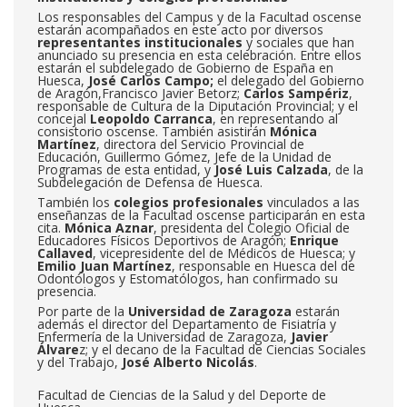
Los responsables del Campus y de la Facultad oscense
estarán acompañados en este acto por diversos
representantes institucionales
y sociales que han
anunciado su presencia en esta celebración. Entre ellos
estarán el subdelegado de Gobierno de España en
Huesca,
José Carlos Campo;
el delegado del Gobierno
de Aragón,Francisco Javier Betorz;
Carlos Sampériz
,
responsable de Cultura de la Diputación Provincial; y el
concejal
Leopoldo Carranca
, en representando al
consistorio oscense. También asistirán
Mónica
Martínez
, directora del Servicio Provincial de
Educación, Guillermo Gómez, Jefe de la Unidad de
Programas de esta entidad, y
José Luis Calzada
, de la
Subdelegación de Defensa de Huesca.
También los
colegios profesionales
vinculados a las
enseñanzas de la Facultad oscense participarán en esta
cita.
Mónica Aznar
, presidenta del Colegio Oficial de
Educadores Físicos Deportivos de Aragón;
Enrique
Callaved
, vicepresidente del de Médicos de Huesca; y
Emilio Juan Martínez
, responsable en Huesca del de
Odontólogos y Estomatólogos, han confirmado su
presencia.
Por parte de la
Universidad de Zaragoza
estarán
además el director del Departamento de Fisiatría y
Enfermería de la Universidad de Zaragoza,
Javier
Álvare
z; y el decano de la Facultad de Ciencias Sociales
y del Trabajo,
José Alberto Nicolás
.
Facultad de Ciencias de la Salud y del Deporte de