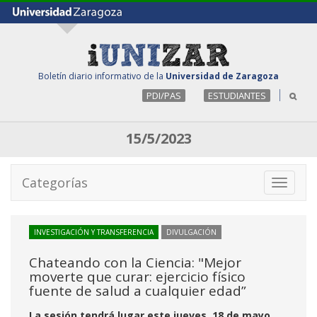
Boletín diario informativo de la
Universidad de Zaragoza
PDI/PAS
ESTUDIANTES
15/5/2023
Categorías
Toggle
navigati
INVESTIGACIÓN Y TRANSFERENCIA
DIVULGACIÓN
Chateando con la Ciencia: "Mejor
moverte que curar: ejercicio físico
fuente de salud a cualquier edad”
La sesión tendrá lugar este jueves, 18 de mayo