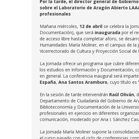
Por la tarde, el director general de Gobiern
sobre el Laboratorio de Aragón Abierto LAA
profesionales
Mañana miércoles,
12 de abril
se celebra la Jor
Documentación), que será
inaugurada
por el r
de acceso libre hasta completar aforo, se desarrol
Humanidades María Moliner, en el campus de la pla
Vicerrectorado de Cultura y Proyección Social de
La Jornada ofrece un programa que cubre diferent
los estudios en Información y Documentación, con
en general. La conferencia inaugural será imparti
España
,
Ana Santos Aramburo
, cuyo título es
En la sesión de tarde intervendrán
Raúl Oliván
, 
Departamento de Ciudadanía del Gobierno de Ara
Biblioteconomía y Documentación de la Universid
profesionales en ejercicio en diferentes organiz
comunicación, moderado por Ana I. Sánchez Cas
La Jornada María Moliner supone la consolidación
el curso pasado con el ciclo de conferencias co