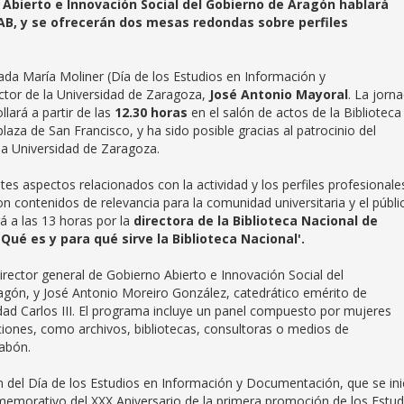
o Abierto e Innovación Social del Gobierno de Aragón hablará
AB, y se ofrecerán dos mesas redondas sobre perfiles
nada María Moliner (Día de los Estudios en Información y
ector de la Universidad de Zaragoza,
José Antonio Mayoral
. La jorn
lará a partir de las
12.30 horas
en el salón de actos de la Biblioteca
za de San Francisco, y ha sido posible gracias al patrocinio del
 la Universidad de Zaragoza.
es aspectos relacionados con la actividad y los perfiles profesionale
 contenidos de relevancia para la comunidad universitaria y el públi
rá a las 13 horas por la
directora de la Biblioteca Nacional de
'Qué es y para qué sirve la Biblioteca Nacional'.
director general de Gobierno Abierto e Innovación Social del
gón, y José Antonio Moreiro González, catedrático emérito de
ad Carlos III. El programa incluye un panel compuesto por mujeres
aciones, como archivos, bibliotecas, consultoras o medios de
abón.
 del Día de los Estudios en Información y Documentación, que se ini
nmemorativo del XXX Aniversario de la primera promoción de los Estud