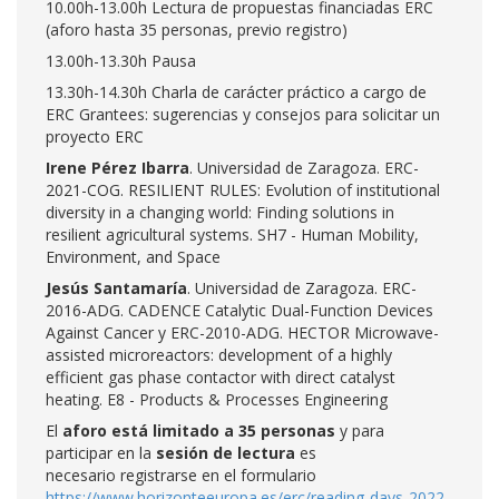
10.00h-13.00h Lectura de propuestas financiadas ERC
(aforo hasta 35 personas, previo registro)
13.00h-13.30h Pausa
13.30h-14.30h Charla de carácter práctico a cargo de
ERC Grantees: sugerencias y consejos para solicitar un
proyecto ERC
Irene Pérez Ibarra
. Universidad de Zaragoza. ERC-
2021-COG. RESILIENT RULES: Evolution of institutional
diversity in a changing world: Finding solutions in
resilient agricultural systems. SH7 - Human Mobility,
Environment, and Space
Jesús Santamaría
. Universidad de Zaragoza. ERC-
2016-ADG. CADENCE Catalytic Dual-Function Devices
Against Cancer y ERC-2010-ADG. HECTOR Microwave-
assisted microreactors: development of a highly
efficient gas phase contactor with direct catalyst
heating. E8 - Products & Processes Engineering
El
aforo está limitado a 35 personas
y para
participar en la
sesión de lectura
es
necesario registrarse en el formulario
https://www.horizonteeuropa.es/erc/reading-days-2022-