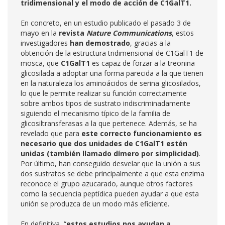
tridimensional y el modo de acción de C1GalT1.
En concreto, en un estudio publicado el pasado 3 de
mayo en la
revista
Nature Communications
, estos
investigadores
han demostrado
, gracias a la
obtención de la estructura tridimensional de C1GalT1 de
mosca, que
C1GalT1
es capaz de forzar a la treonina
glicosilada a adoptar una forma parecida a la que tienen
en la naturaleza los aminoácidos de serina glicosilados,
lo que le permite realizar su función correctamente
sobre ambos tipos de sustrato indiscriminadamente
siguiendo el mecanismo típico de la familia de
glicosiltransferasas a la que pertenece. Además, se ha
revelado que para
este correcto funcionamiento es
necesario que dos unidades de C1GalT1 estén
unidas (también llamado dímero por simplicidad)
.
Por último, han conseguido desvelar que la unión a sus
dos sustratos se debe principalmente a que esta enzima
reconoce el grupo azucarado, aunque otros factores
como la secuencia peptídica pueden ayudar a que esta
unión se produzca de un modo más eficiente.
En definitiva, “
estos estudios nos ayudan a