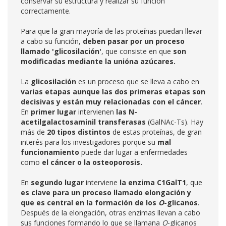
conservar su estructura y realizar su función
correctamente.
Para que la gran mayoría de las proteínas puedan llevar
a cabo su función,
deben pasar por un proceso
llamado 'glicosilación'
, que consiste en que
son
modificadas mediante la unióna azúcares.
La
glicosilación
es un proceso que se lleva a cabo en
varias etapas aunque las dos primeras etapas son
decisivas y están muy relacionadas con el cáncer
.
En
primer lugar
intervienen
las N-
acetilgalactosaminil transferasas
(GalNAc-Ts). Hay
más de
20 tipos distintos
de estas proteínas, de gran
interés para los investigadores porque su
mal
funcionamiento
puede dar lugar a enfermedades
como
el cáncer o la osteoporosis.
En
segundo lugar
interviene
la enzima C1GalT1
, que
es clave para un proceso llamado elongación y
que es central en la formación de los
O
-glicanos
.
Después de la elongación, otras enzimas llevan a cabo
sus funciones formando lo que se llamana
O
-glicanos