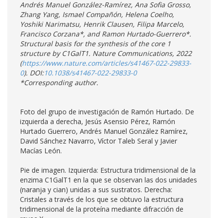
Andrés Manuel González-Ramírez, Ana Sofia Grosso,
Zhang Yang, Ismael Compañón, Helena Coelho,
Yoshiki Narimatsu, Henrik Clausen, Filipa Marcelo,
Francisco Corzana*, and Ramon Hurtado-Guerrero*.
Structural basis for the synthesis of the core 1
structure by C1GalT1.
Nature Communications, 2022
(
https://www.nature.com/articles/s41467-022-29833-
0
). DOI:
10.1038/s41467-022-29833-0
*Corresponding author.
Foto del grupo de investigación de Ramón Hurtado. De
izquierda a derecha, Jesús Asensio Pérez, Ramón
Hurtado Guerrero, Andrés Manuel González Ramírez,
David Sánchez Navarro, Víctor Taleb Seral y Javier
Macías León.
Pie de imagen. Izquierda: Estructura tridimensional de la
enzima C1GalT1 en la que se observan las dos unidades
(naranja y cian) unidas a sus sustratos. Derecha:
Cristales a través de los que se obtuvo la estructura
tridimensional de la proteína mediante difracción de