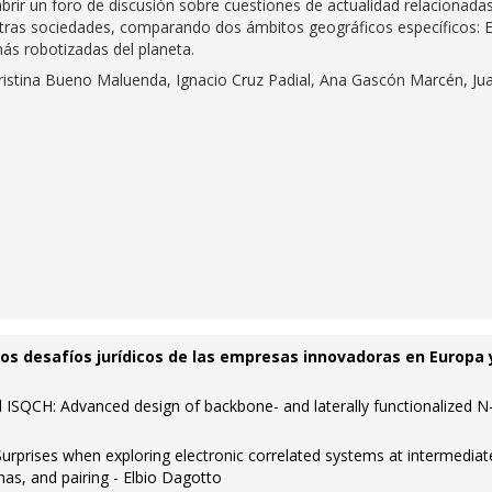
rir un foro de discusión sobre cuestiones de actualidad relacionada
stras sociedades, comparando dos ámbitos geográficos específicos: 
s robotizadas del planeta.
 Cristina Bueno Maluenda, Ignacio Cruz Padial, Ana Gascón Marcén, Ju
"Los desafíos jurídicos de las empresas innovadoras en Europa 
 ISQCH: Advanced design of backbone- and laterally functionalized N
urprises when exploring electronic correlated systems at intermediat
nas, and pairing - Elbio Dagotto