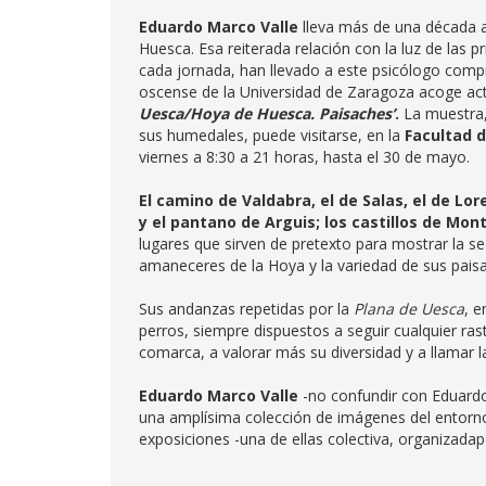
Eduardo Marco Valle
lleva más de una década 
Huesca. Esa reiterada relación con la luz de las p
cada jornada, han llevado a este psicólogo comp
oscense de la Universidad de Zaragoza acoge act
Uesca/Hoya de Huesca. Paisaches’
.
La muestra, 
sus humedales, puede visitarse, en la
Facultad d
viernes a 8:30 a 21 horas, hasta el 30 de mayo.
El camino de Valdabra, el de Salas, el de Lor
y
el pantano de Arguis;
los castillos de Mon
lugares que sirven de pretexto para mostrar la s
amaneceres de la Hoya y la variedad de sus paisa
Sus andanzas repetidas por la
Plana de Uesca
, e
perros, siempre dispuestos a seguir cualquier rast
comarca, a valorar más su diversidad y a llamar l
Eduardo Marco Valle
-no confundir con Eduard
una amplísima colección de imágenes del entorno
exposiciones -una de ellas colectiva, organizadap