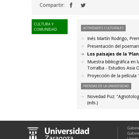
Compartir:
CULTURA Y
ACTIVIDADES CULTURALES
COMUNIDAD
Inés Martín Rodrigo, Pre
Presentación del poemari
Los paisajes de la ‘Pl
Muestra bibliográfica en 
Torralba - Estudios Asia O
Proyección de la películ
PRENSAS DE LA UNIVERSIDAD
Novedad Puz: "Agnotología
(eds.)
Gabine
Gabine
Univer