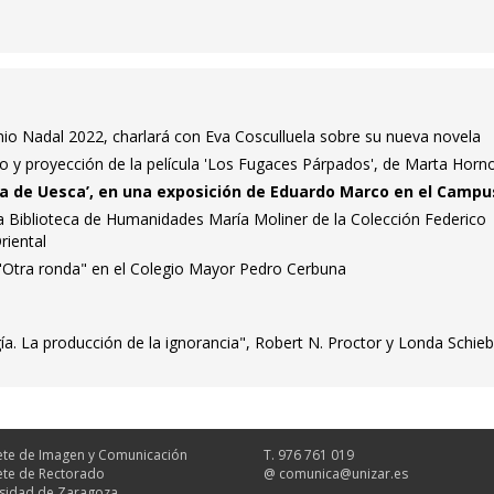
mio Nadal 2022, charlará con Eva Cosculluela sobre su nueva novela
o y proyección de la película 'Los Fugaces Párpados', de Marta Horn
ana de Uesca’, en una exposición de Eduardo Marco en el Campu
la Biblioteca de Humanidades María Moliner de la Colección Federico
riental
a "Otra ronda" en el Colegio Mayor Pedro Cerbuna
. La producción de la ignorancia", Robert N. Proctor y Londa Schieb
te de Imagen y Comunicación
T. 976 761 019
te de Rectorado
@
comunica@unizar.es
sidad de Zaragoza