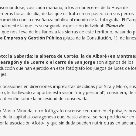
asomándose, casi cada mañana, a los amaneceres de la Hoya de
rimeras horas del día, de las que disfruta en un paseo con sus perros
rometido con la enseñanza pública al mundo de la fotografía. El Ca
ualmente la que es su segunda exposición individual:
‘Plana de
que nos lleva de los llanos a las sierras de este territorio, pasando p
e Empresa y Gestión Pública
(plaza de la Constitución, 1), de lune
eto; la Gabarda; la alberca de Cortés,
la
de Alboré (en Montme
tearagón y de Loarre o el cerro de San Jorge
son algunos de los
educción que han ejercido en este fotógrafo los juegos de luces de lo
jes.
n ocasiones en direcciones imprevistas decididas por Sira y Moro, sus
ro, le ha llevado a aportar esta visión “muy personal”, considera, de 
a atención sobre la necesidad de conservarla.
o Marco Miranda, otro fotógrafo oscense centrado en el paisaje- po
 de la capital altoaragonesa que, hasta ahora, se han podido ver en
or la asociación Afoto-, y que sin duda pueden nutrir otras en adelant