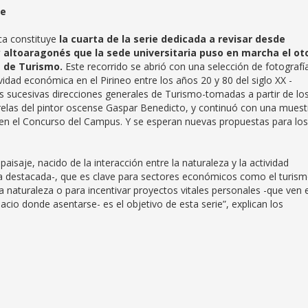
je
ca constituye
la cuarta de la serie dedicada a revisar desde
y altoaragonés que la sede universitaria puso en marcha el ot
s de Turismo.
Este recorrido se abrió con una selección de fotografí
vidad económica en el Pirineo entre los años 20 y 80 del siglo XX -
las sucesivas direcciones generales de Turismo-tomadas a partir de lo
relas del pintor oscense Gaspar Benedicto, y continuó con una muest
s en el Concurso del Campus. Y se esperan nuevas propuestas para los
isaje, nacido de la interacción entre la naturaleza y la actividad
 destacada-, que es clave para sectores económicos como el turism
 la naturaleza o para incentivar proyectos vitales personales -que ven e
cio donde asentarse- es el objetivo de esta serie”, explican los