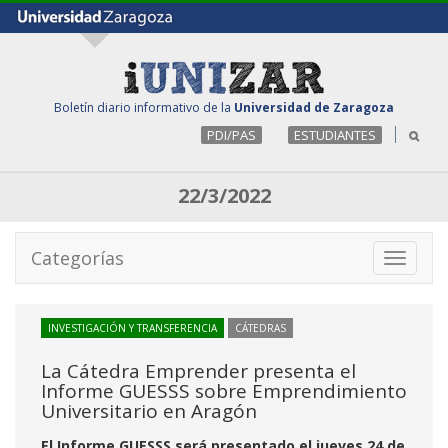
Boletín diario informativo de la
Universidad de Zaragoza
PDI/PAS
ESTUDIANTES
22/3/2022
Categorías
Toggle
navigati
INVESTIGACIÓN Y TRANSFERENCIA
CÁTEDRAS
La Cátedra Emprender presenta el
Informe GUESSS sobre Emprendimiento
Universitario en Aragón
El Informe GUESSS será presentado el jueves 24 de