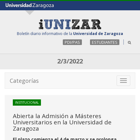
Boletín diario informativo de la
Universidad de Zaragoza
PDI/PAS
ESTUDIANTES
2/3/2022
Categorías
Toggle
navigati
INSTITUCIONAL
Abierta la Admisión a Másteres
Universitarios en la Universidad de
Zaragoza
El plazo comienza el 4 de marzo y se prolonga