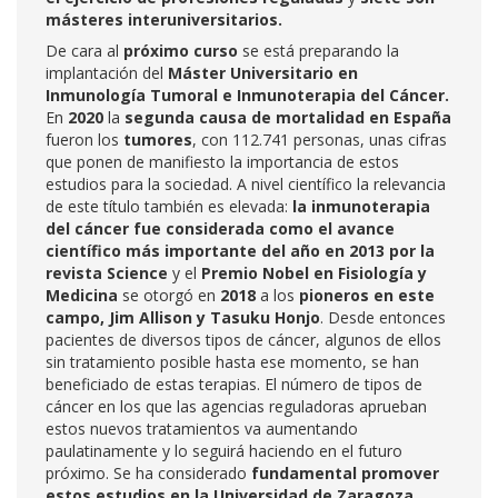
másteres interuniversitarios.
De cara al
próximo curso
se está preparando la
implantación del
Máster Universitario en
Inmunología Tumoral e Inmunoterapia del Cáncer.
En
2020
la
segunda causa de mortalidad en España
fueron los
tumores
, con 112.741 personas, unas cifras
que ponen de manifiesto la importancia de estos
estudios para la sociedad. A nivel científico la relevancia
de este título también es elevada:
la inmunoterapia
del cáncer fue considerada como el avance
científico más importante del año en 2013
por la
revista Science
y el
Premio Nobel en Fisiología y
Medicina
se otorgó en
2018
a los
pioneros en este
campo, Jim Allison y Tasuku Honjo
. Desde entonces
pacientes de diversos tipos de cáncer, algunos de ellos
sin tratamiento posible hasta ese momento, se han
beneficiado de estas terapias. El número de tipos de
cáncer en los que las agencias reguladoras aprueban
estos nuevos tratamientos va aumentando
paulatinamente y lo seguirá haciendo en el futuro
próximo. Se ha considerado
fundamental promover
estos estudios en la Universidad de Zaragoza