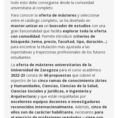
todo esto debe conseguirse desde la comunidad
universitaria al completo.
Para conocer la
oferta de másteres
y seleccionar
entre el catálogo completo, se ha diseñado en
master.unizar.es
un
buscador de estudios
con una
gran funcionalidad que facilita
explorar toda la oferta
con comodidad
. Permite introducir
criterios de
búsqueda
(
tema, precio, facultad, tipo, duración…
)
para encontrar la titulación más ajustada a las
expectativas y trayectorias profesionales de los futuros
estudiantes.
La
oferta de másteres universitarios de la
Universidad de Zaragoza
para el curso académico
2022-23
consta de
60 propuestas
que cubren el
espectro de las
cinco ramas de conocimiento
(
Artes
y Humanidades, Ciencias, Ciencias de la Salud,
Ciencias Sociales y Jurídicas, e Ingeniería y
Arquitectura
) y que están respaldadas por
excelentes equipos docentes e investigadores
reconocidos internacionalmente.
Además,
cinco de
ellos son de carácter habilitante
, necesarios
para
el ejercicio de profesiones reguladas
y
siete son