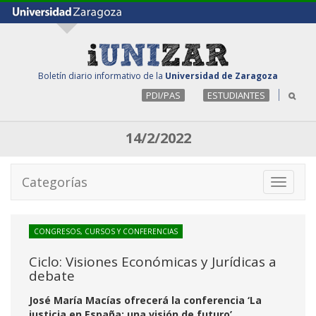
Boletín diario informativo de la
Universidad de Zaragoza
PDI/PAS
ESTUDIANTES
14/2/2022
Categorías
Toggle
navigati
CONGRESOS, CURSOS Y CONFERENCIAS
Ciclo: Visiones Económicas y Jurídicas a
debate
José María Macías ofrecerá la conferencia ‘La
justicia en España: una visión de futuro’