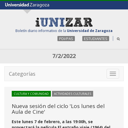
Boletín diario informativo de la
Universidad de Zaragoza
PDI/PAS
ESTUDIANTES
7/2/2022
Categorías
Toggle
navigati
CULTURA Y COMUNIDAD
ACTIVIDADES CULTURALES
Nueva sesión del ciclo 'Los lunes del
Aula de Cine'
Este lunes 7 de febrero, a las 19:00h, se
proyectará la película El extraño viaje (1964) del