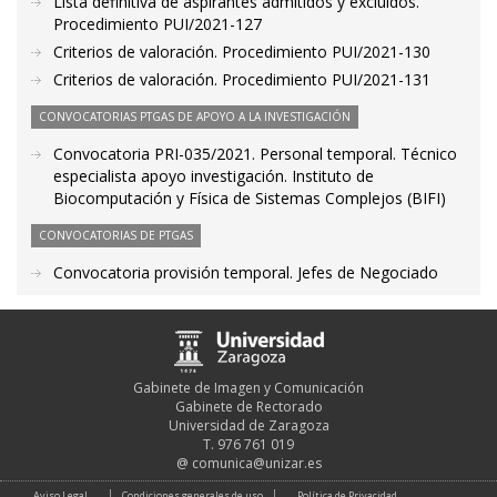
Lista definitiva de aspirantes admitidos y excluidos.
Procedimiento PUI/2021-127
Criterios de valoración. Procedimiento PUI/2021-130
Criterios de valoración. Procedimiento PUI/2021-131
CONVOCATORIAS PTGAS DE APOYO A LA INVESTIGACIÓN
Convocatoria PRI-035/2021. Personal temporal. Técnico
especialista apoyo investigación. Instituto de
Biocomputación y Física de Sistemas Complejos (BIFI)
CONVOCATORIAS DE PTGAS
Convocatoria provisión temporal. Jefes de Negociado
Gabinete de Imagen y Comunicación
Gabinete de Rectorado
Universidad de Zaragoza
T. 976 761 019
@
comunica@unizar.es
Aviso Legal
Condiciones generales de uso
Política de Privacidad