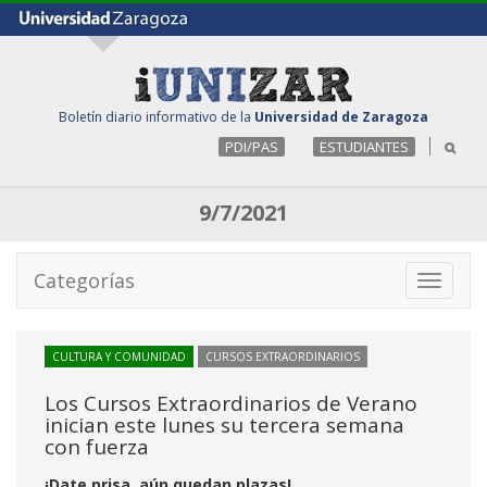
Boletín diario informativo de la
Universidad de Zaragoza
PDI/PAS
ESTUDIANTES
9/7/2021
Categorías
Toggle
navigati
CULTURA Y COMUNIDAD
CURSOS EXTRAORDINARIOS
Los Cursos Extraordinarios de Verano
inician este lunes su tercera semana
con fuerza
¡Date prisa, aún quedan plazas!