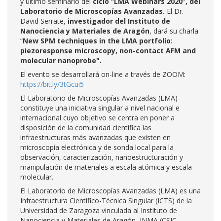
y último seminario del
ciclo “LMA Webinars 2020”, del
Laboratorio de Microscopías Avanzadas.
El Dr.
David Serrate,
investigador del
Instituto de
Nanociencia y Materiales de Aragón
, dará su charla
“
New SPM techniques in the LMA portfolio:
piezoresponse microscopy, non-contact AFM and
molecular nanoprobe".
El evento se desarrollará on-line a través de ZOOM:
https://bit.ly/3tGcui5
El Laboratorio de Microscopías Avanzadas (LMA)
constituye una iniciativa singular a nivel nacional e
internacional cuyo objetivo se centra en poner a
disposición de la comunidad científica las
infraestructuras más avanzadas que existen en
microscopía electrónica y de sonda local para la
observación, caracterización, nanoestructuración y
manipulación de materiales a escala atómica y escala
molecular.
El Laboratorio de Microscopías Avanzadas (LMA) es una
Infraestructura Científico-Técnica Singular (ICTS) de la
Universidad de Zaragoza vinculada al Instituto de
Nanociencia y Materiales de Aragón, INMA (CSIC –