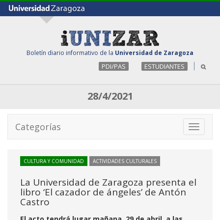
Boletín diario informativo de la
Universidad de Zaragoza
PDI/PAS
ESTUDIANTES
28/4/2021
Categorías
Toggle
navigati
CULTURA Y COMUNIDAD
ACTIVIDADES CULTURALES
La Universidad de Zaragoza presenta el
libro ‘El cazador de ángeles’ de Antón
Castro
El acto tendrá lugar mañana, 29 de abril, a las