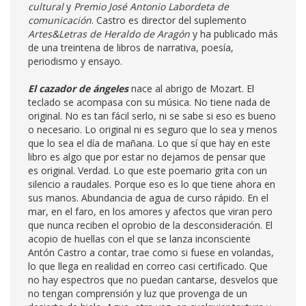
cultural
y
Premio José Antonio Labordeta de
comunicación
. Castro es director del suplemento
Artes&Letras de Heraldo de Aragón
y ha publicado más
de una treintena de libros de narrativa, poesía,
periodismo y ensayo.
El cazador de ángeles
nace al abrigo de Mozart. El
teclado se acompasa con su música. No tiene nada de
original. No es tan fácil serlo, ni se sabe si eso es bueno
o necesario. Lo original ni es seguro que lo sea y menos
que lo sea el día de mañana. Lo que sí que hay en este
libro es algo que por estar no dejamos de pensar que
es original. Verdad. Lo que este poemario grita con un
silencio a raudales. Porque eso es lo que tiene ahora en
sus manos. Abundancia de agua de curso rápido. En el
mar, en el faro, en los amores y afectos que viran pero
que nunca reciben el oprobio de la desconsideración. El
acopio de huellas con el que se lanza inconsciente
Antón Castro a contar, trae como si fuese en volandas,
lo que llega en realidad en correo casi certificado. Que
no hay espectros que no puedan cantarse, desvelos que
no tengan comprensión y luz que provenga de un