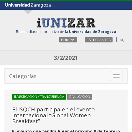
Boletín diario informativo de la
Universidad de Zaragoza
PDI/PAS
ESTUDIANTES
3/2/2021
Categorías
Toggle
navigati
INVESTIGACIÓN Y TRANSFERENCIA
DIVULGACIÓN
El ISQCH participa en el evento
internacional “Global Women
Breakfast”
El evento que tendrá lugar el próximo 9 de febrero