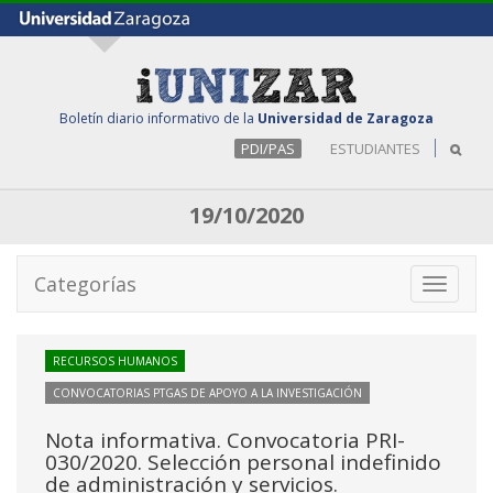
Boletín diario informativo de la
Universidad de Zaragoza
PDI/PAS
ESTUDIANTES
19/10/2020
Categorías
Toggle
navigati
RECURSOS HUMANOS
CONVOCATORIAS PTGAS DE APOYO A LA INVESTIGACIÓN
Nota informativa. Convocatoria PRI-
030/2020. Selección personal indefinido
de administración y servicios.