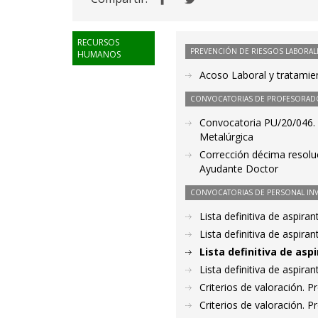
RECURSOS
PREVENCIÓN DE RIESGOS LABORAL
HUMANOS
Acoso Laboral y tratamien
CONVOCATORIAS DE PROFESORAD
Convocatoria PU/20/046. P
Metalúrgica
Corrección décima resolu
Ayudante Doctor
CONVOCATORIAS DE PERSONAL IN
Lista definitiva de aspir
Lista definitiva de aspir
Lista definitiva de as
Lista definitiva de aspir
Criterios de valoración. 
Criterios de valoración. 