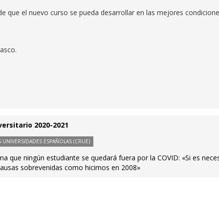
e que el nuevo curso se pueda desarrollar en las mejores condicion
lasco.
versitario 2020-2021
 UNIVERSIDADES ESPAÑOLAS (CRUE)
rma que ningún estudiante se quedará fuera por la COVID: «Si es neces
causas sobrevenidas como hicimos en 2008»