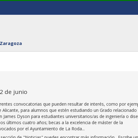
 Zaragoza
 2 de junio
ferentes convocatorias que pueden resultar de interés, como por ejem
de Alicante, para alumnos que estén estudiando un Grado relacionado
ón James Dyson para estudiantes universitarios/as de ingeniería o dis
los últimos cuatro años; becas a la excelencia de máster de la
onvocados por el Ayuntamiento de La Roda...
 la sección de "Noticias" puedes encontrar más información. Escribe u