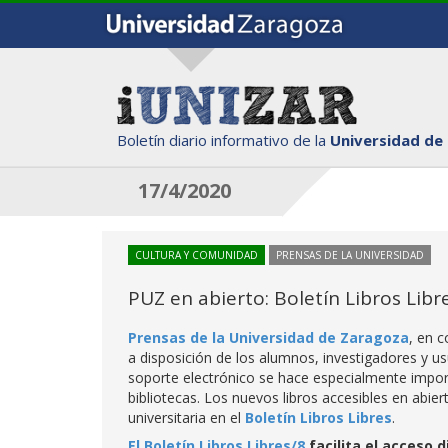
Boletín diario informativo de la
Universidad de
17/4/2020
CULTURA Y COMUNIDAD
PRENSAS DE LA UNIVERSIDAD
PUZ en abierto: Boletín Libros Libr
Prensas de la Universidad de Zaragoza
, en 
a disposición de los alumnos, investigadores y usu
soporte electrónico se hace especialmente import
bibliotecas. Los nuevos libros accesibles en ab
universitaria en el
Boletín Libros Libres
.
El Boletín Libros Libres/8
facilita el acceso d