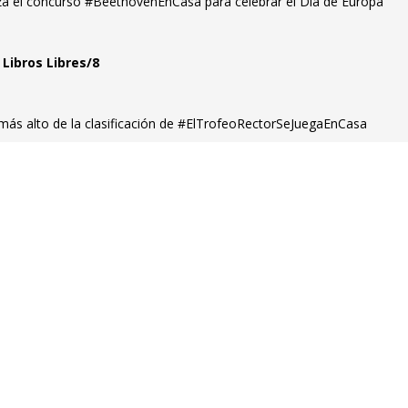
a el concurso #BeethovenEnCasa para celebrar el Día de Europa
 Libros Libres/8
 más alto de la clasificación de #ElTrofeoRectorSeJuegaEnCasa