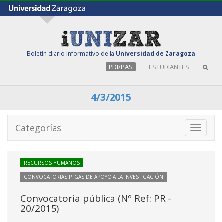
Boletín diario informativo de la
Universidad de Zaragoza
PDI/PAS
ESTUDIANTES
4/3/2015
Categorías
Toggle
navigati
RECURSOS HUMANOS
CONVOCATORIAS PTGAS DE APOYO A LA INVESTIGACIÓN
Convocatoria pública (Nº Ref: PRI-
20/2015)