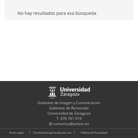
No hay resultados para esa búsqueda
Gabinete de Imagen y Comunicación
Gabinete de Rectorado
Universidad de Zaragoza
T. 976 761 019
@
comunica@unizar.es
Aviso Legal
Condiciones generales de uso
Política de Privacidad