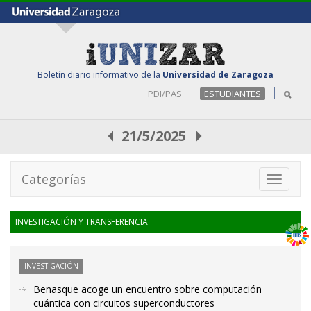
Boletín diario informativo de la
Universidad de Zaragoza
PDI/PAS
ESTUDIANTES
21/5/2025
Categorías
Toggle
navigati
INVESTIGACIÓN Y TRANSFERENCIA
INVESTIGACIÓN
Benasque acoge un encuentro sobre computación
cuántica con circuitos superconductores