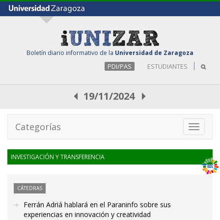
Boletín diario informativo de la
Universidad de Zaragoza
PDI/PAS
ESTUDIANTES
19/11/2024
Categorías
Toggle
navigati
INVESTIGACIÓN Y TRANSFERENCIA
CÁTEDRAS
Ferrán Adriá hablará en el Paraninfo sobre sus
experiencias en innovación y creatividad