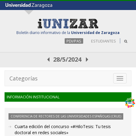
Boletín diario informativo de la
Universidad de Zaragoza
PDI/PAS
ESTUDIANTES
28/5/2024
Categorías
Toggle
navigati
INFORMACIÓN INSTITUCIONAL
CONFERENCIA DE RECTORES DE LAS UNIVERSIDADES ESPAÑOLAS (CRUE)
Cuarta edición del concurso «#HiloTesis: Tu tesis
doctoral en redes sociales»