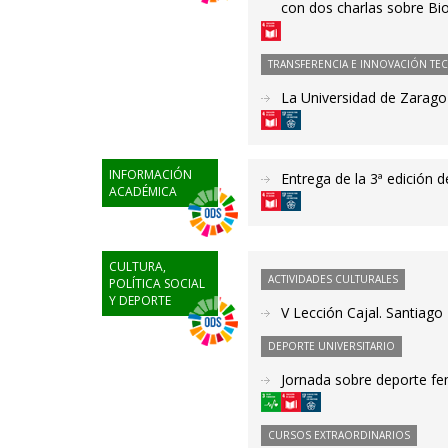
con dos charlas sobre Bio
TRANSFERENCIA E INNOVACIÓN TE
La Universidad de Zaragoz
INFORMACIÓN
Entrega de la 3ª edición 
ACADÉMICA
CULTURA,
ACTIVIDADES CULTURALES
POLÍTICA SOCIAL
Y DEPORTE
V Lección Cajal. Santiag
DEPORTE UNIVERSITARIO
Jornada sobre deporte f
CURSOS EXTRAORDINARIOS