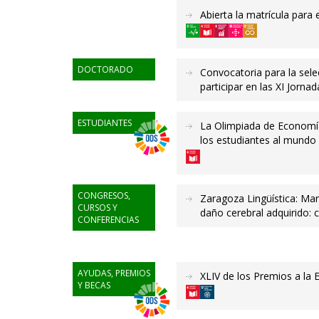
Abierta la matrícula para 
DOCTORADO
Convocatoria para la sele
participar en las XI Jorna
ESTUDIANTES
La Olimpiada de Economía
los estudiantes al mundo
CONGRESOS,
Zaragoza Lingüística: Mar
CURSOS Y
daño cerebral adquirido: 
CONFERENCIAS
AYUDAS, PREMIOS
XLIV de los Premios a la 
Y BECAS