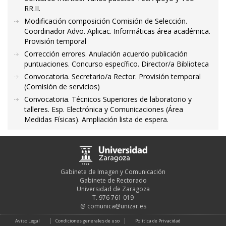
RR.II.
Modificación composición Comisión de Selección.
Coordinador Advo. Aplicac. Informáticas área académica.
Provisión temporal
Corrección errores. Anulación acuerdo publicación
puntuaciones. Concurso específico. Director/a Biblioteca
Convocatoria. Secretario/a Rector. Provisión temporal
(Comisión de servicios)
Convocatoria. Técnicos Superiores de laboratorio y
talleres. Esp. Electrónica y Comunicaciones (Área
Medidas Físicas). Ampliación lista de espera.
Gabinete de Imagen y Comunicación
Gabinete de Rectorado
Universidad de Zaragoza
T. 976 761 019
@
comunica@unizar.es
Aviso Legal
Condiciones generales de uso
Política de Privacidad