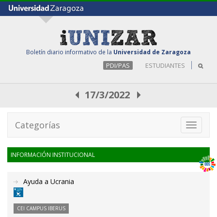
Boletín diario informativo de la
Universidad de Zaragoza
PDI/PAS
ESTUDIANTES
17/3/2022
Categorías
Toggle
navigati
INFORMACIÓN INSTITUCIONAL
Ayuda a Ucrania
CEI CAMPUS IBERUS