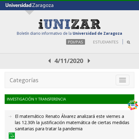
Boletín diario informativo de la
Universidad de Zaragoza
PDI/PAS
ESTUDIANTES
4/11/2020
Categorías
Toggle
navigati
INVESTIGACIÓN Y TRANSFERENCIA
El matemático Renato Álvarez analizará este viernes a
las 12.30h la justificación matemática de ciertas medidas
sanitarias para tratar la pandemia