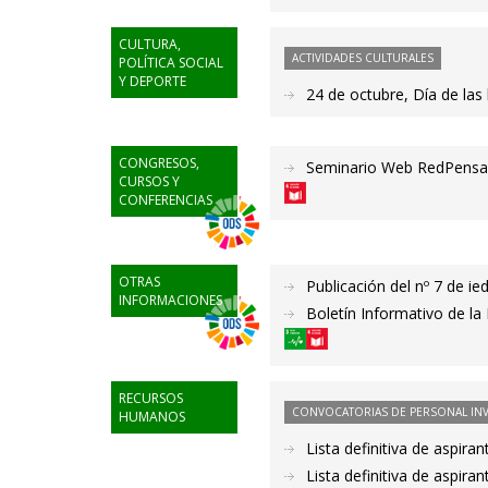
CULTURA,
ACTIVIDADES CULTURALES
POLÍTICA SOCIAL
Y DEPORTE
24 de octubre, Día de las 
CONGRESOS,
Seminario Web RedPensar
CURSOS Y
CONFERENCIAS
OTRAS
Publicación del nº 7 de ie
INFORMACIONES
Boletín Informativo de la 
RECURSOS
CONVOCATORIAS DE PERSONAL IN
HUMANOS
Lista definitiva de aspir
Lista definitiva de aspir