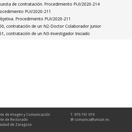
puesta de contratación. Procedimiento PUI/2020-214
Procedimiento PUI/2020-211
bjetiva. Procedimiento PUI/2020-211
0, contratación de un N2-Doctor Colaborador Junior
1, contratación de un N3-Investigador Iniciado
te de Imagen y Comunicación
T. 976 761 019
te de Rectorado
@
comunica@unizar.es
sidad de Zaragoza